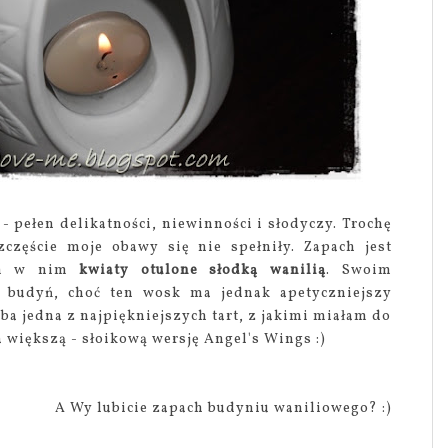
 - pełen delikatności, niewinności i słodyczy. Trochę
zczęście moje obawy się nie spełniły. Zapach jest
wam w nim
kwiaty otulone słodką wanilią
. Swoim
budyń, choć ten wosk ma jednak apetyczniejszy
yba jedna z najpiękniejszych tart, z jakimi miałam do
a większą - słoikową wersję Angel's Wings :)
A Wy lubicie zapach budyniu waniliowego? :)