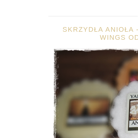
SKRZYDŁA ANIOŁA -
WINGS O