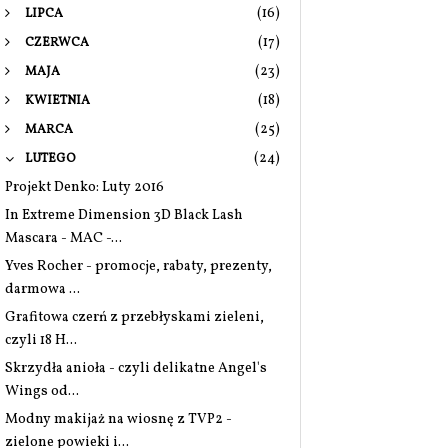
(16)
LIPCA
(17)
CZERWCA
(23)
MAJA
(18)
KWIETNIA
(25)
MARCA
(24)
LUTEGO
Projekt Denko: Luty 2016
In Extreme Dimension 3D Black Lash
Mascara - MAC -...
Yves Rocher - promocje, rabaty, prezenty,
darmowa ...
Grafitowa czerń z przebłyskami zieleni,
czyli 18 H...
Skrzydła anioła - czyli delikatne Angel's
Wings od...
Modny makijaż na wiosnę z TVP2 -
zielone powieki i...