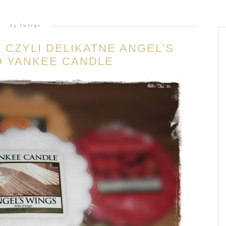
25 lutego
 CZYLI DELIKATNE ANGEL'S
D YANKEE CANDLE