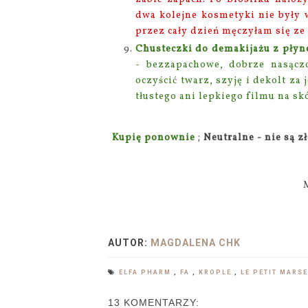
dwa kolejne kosmetyki nie były 
przez cały dzień męczyłam się ze
Chusteczki do demakijażu z płyn
- bezzapachowe, dobrze nasąc
oczyścić twarz, szyję i dekolt z
tłustego ani lepkiego filmu na skó
Kupię ponownie
;
Neutralne - nie są z
AUTOR:
MAGDALENA CHK
ELFA PHARM
,
FA
,
KROPLE
,
LE PETIT MARS
13 KOMENTARZY: