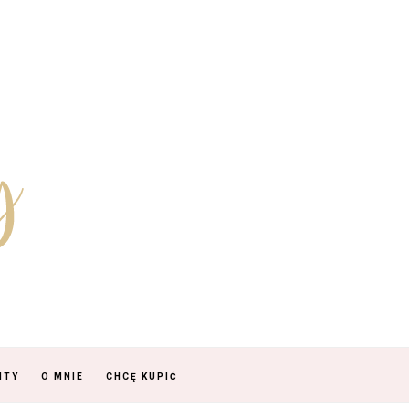
NTY
O MNIE
CHCĘ KUPIĆ