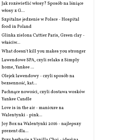
Jak rozświetlić włosy? Sposób na lśniące
włosy z G...
Szpitalne jedzenie w Polsce - Hospital
food in Poland
Glinka zielona Cattier Paris, Green clay -
właściw...
What doesn't kill you makes you stronger
Lawendowe SPA, czyli relaks z Simply
home, Yankee ...
Olejek lawendowy - czyli sposób na
bezsenność, kat...
Pachnące nowości, czyli dostawa wosków
Yankee Candle
Love is in the air - manicure na
Walentynki - pink...
Joy Box na Walentynki 2016 - najlepszy
prezent dla...
Przy herbacie z Vanilla Chai - ideał na