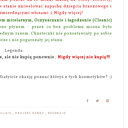
w stanie zniwelować zapachu dziegcia brzozowego i
 śmierdzącymi włosami :( Nigdy więcej!
em micelarnym, Oczyszczanie i łagodzenie (Cleanic)
zone płynem - przez co bez problemu można było
a jednym razem. Chusteczki nie pozostawiały po sobie
rze i nie pogarszały jej stanu.
Legenda:
łe, ale nie kupię ponownie
;
Nigdy więcej nie kupię!!!
Miałyście okazję poznać któryś z tych kosmetyków? :)
EILLAIS
,
PROJEKT DENKO
,
RECENZJE