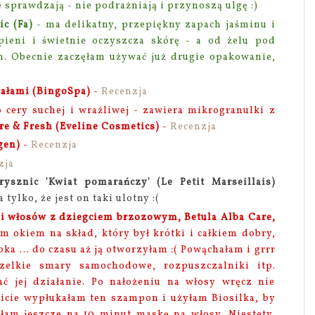
 sprawdzają - nie podrażniają i przynoszą ulgę :)
c (Fa)
- ma delikatny, przepiękny zapach jaśminu i
 pieni i świetnie oczyszcza skórę - a od żelu pod
m. Obecnie zaczęłam używać już drugie opakowanie,
)
rałami (BingoSpa)
-
Recenzja
 cery suchej i wrażliwej - zawiera mikrogranulki z
re & Fresh (Eveline Cosmetics)
-
Recenzja
gen)
-
Recenzja
zja
sznic 'Kwiat pomarańczy' (Le Petit Marseillais)
tylko, że jest on taki ulotny :(
i włosów z dziegciem brzozowym, Betula Alba Care,
am okiem na skład, który był krótki i całkiem dobry,
ka ... do czasu aż ją otworzyłam :( Powąchałam i grrr
zelkie smary samochodowe, rozpuszczalniki itp.
 jej działanie. Po nałożeniu na włosy wręcz nie
icie wypłukałam ten szampon i użyłam Biosilka, by
yłam jeszcze na 10 minut maskę na włosy. Niestety,