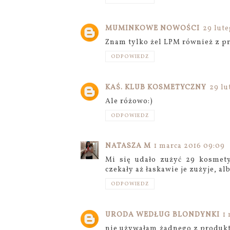
MUMINKOWE NOWOŚCI
29 lute
Znam tylko żel LPM również z pró
ODPOWIEDZ
KAŚ. KLUB KOSMETYCZNY
29 lu
Ale różowo:)
ODPOWIEDZ
NATASZA M
1 marca 2016 09:09
Mi się udało zużyć 29 kosmety
czekały aż łaskawie je zużyje, al
ODPOWIEDZ
URODA WEDŁUG BLONDYNKI
1
nie używałam żadnego z produktó