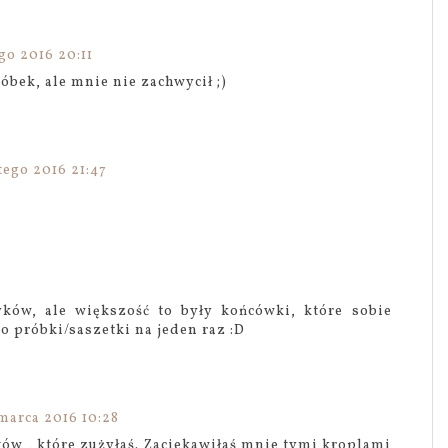
go 2016 20:11
bek, ale mnie nie zachwycił ;)
tego 2016 21:47
ków, ale większość to były końcówki, które sobie
bo próbki/saszetki na jeden raz :D
 marca 2016 10:28
w , które zużyłaś. Zaciekawiłaś mnie tymi kroplami