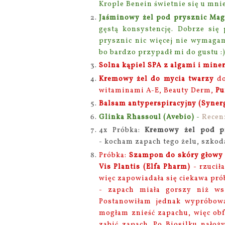
Krople Benein świetnie się u mnie
Jaśminowy żel pod prysznic Magi
gęstą konsystencję. Dobrze się
prysznic nic więcej nie wymaga
bo bardzo przypadł mi do gustu :
Solna kąpiel SPA z algami i mine
Kremowy żel do mycia twarzy
do
witaminami A-E, Beauty Derm,
Pu
Balsam antyperspiracyjny (Syner
Glinka Rhassoul (Avebio)
-
Recen
4x Próbka:
Kremowy żel pod pry
-
kocham zapach tego żelu, szkoda 
Próbka:
Szampon do skóry głowy 
Vis Plantis (Elfa Pharm)
- rzucił
więc zapowiadała się ciekawa prób
- zapach miała gorszy niż ws
Postanowiłam jednak wypróbować
mogłam znieść zapachu, więc obf
zabić zapach. Po Biosilku nałoż